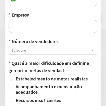
CALCULAR META
ANÁLISE GERAL
Para atingir a meta de
10
mensal
, você precisará
concretizar
100
vendas
por mês
com uma taxa de conversão de
10
%
RESULTADO DO FUNIL DE VENDAS
Analise abaixo o funil de vendas para identificar quais
etapas podem ser aprimoradas.
LEADS
100
100
%