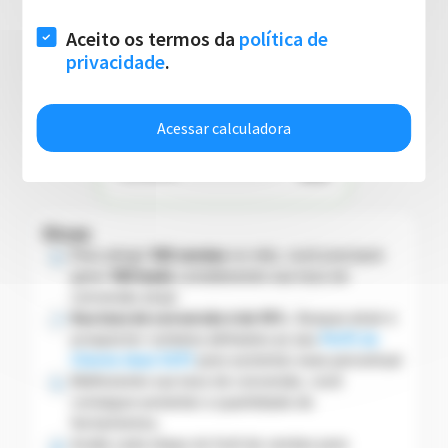
OPORTUNIDADES
100
100
%
PROPOSTAS
100
100
%
VENDAS
100
Dicas
Para atingir
100
vendas
no mês, você precisará
gerar
100
leads
considerando sua taxa de
conversão atual.
Sua taxa de conversão é de
10
%.
Busque atrair e
prospectar contatos alinhados ao seu
Perfil de
Cliente Ideal (ICP)
para aumentar esse percentual
Melhorando sua taxa de conversão, você
consegue aumentar a quantidade de
fechamentos.
Avalie cada etapa do funil de vendas para